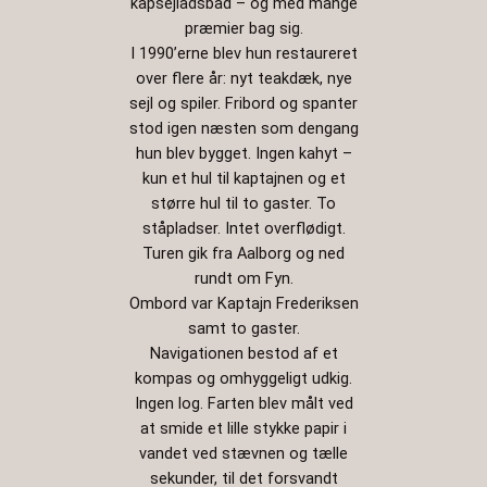
kapsejladsbåd – og med mange
præmier bag sig.
I 1990’erne blev hun restaureret
over flere år: nyt teakdæk, nye
sejl og spiler. Fribord og spanter
stod igen næsten som dengang
hun blev bygget. Ingen kahyt –
kun et hul til kaptajnen og et
større hul til to gaster. To
ståpladser. Intet overflødigt.
Turen gik fra Aalborg og ned
rundt om Fyn.
Ombord var Kaptajn Frederiksen
samt to gaster.
Navigationen bestod af et
kompas og omhyggeligt udkig.
Ingen log. Farten blev målt ved
at smide et lille stykke papir i
vandet ved stævnen og tælle
sekunder, til det forsvandt